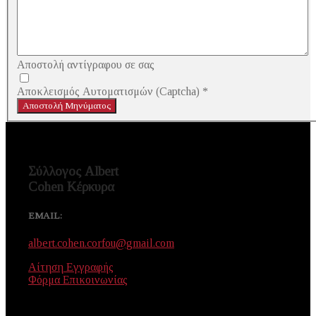
Αποστολή αντίγραφου σε σας
Αποκλεισμός Αυτοματισμών (Captcha)
*
Αποστολή Μηνύματος
Σύλλογος Albert
Cohen Κέρκυρα
EMAIL:
albert.cohen.corfou@gmail.com
Αίτηση Εγγραφής
Φόρμα Επικοινωνίας