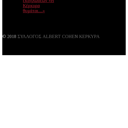
εκδηλώσεων «Η
Κέρκυρα
θυμάται.....»
© 2018
ΣΥΛΛΟΓΟΣ ALBERT COHEN ΚΕΡΚΥΡΑ