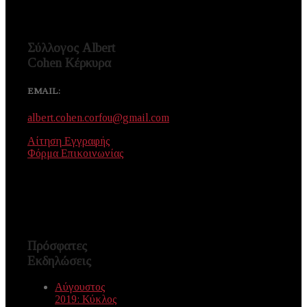
Σύλλογος Albert
Cohen Κέρκυρα
EMAIL:
albert.cohen.corfou@gmail.com
Αίτηση Εγγραφής
Φόρμα Επικοινωνίας
Πρόσφατες
Εκδηλώσεις
Αύγουστος
2019: Κύκλος