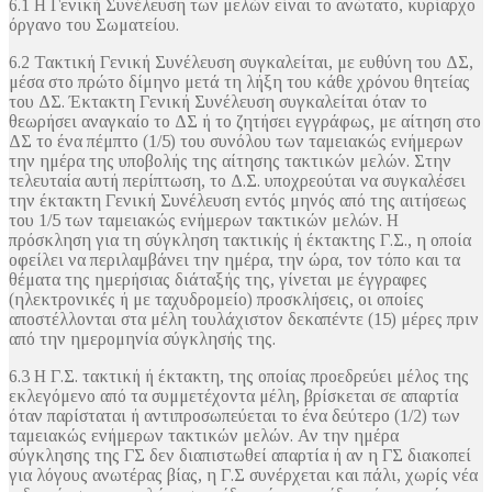
6.1 Η Γενική Συνέλευση των μελών είναι το ανώτατο, κυρίαρχο
όργανο του Σωματείου.
6.2 Τακτική Γενική Συνέλευση συγκαλείται, με ευθύνη του ΔΣ,
μέσα στο πρώτο δίμηνο μετά τη λήξη του κάθε χρόνου θητείας
του ΔΣ. Έκτακτη Γενική Συνέλευση συγκαλείται όταν το
θεωρήσει αναγκαίο το ΔΣ ή το ζητήσει εγγράφως, με αίτηση στο
ΔΣ το ένα πέμπτο (1/5) του συνόλου των ταμειακώς ενήμερων
την ημέρα της υποβολής της αίτησης τακτικών μελών. Στην
τελευταία αυτή περίπτωση, το Δ.Σ. υποχρεούται να συγκαλέσει
την έκτακτη Γενική Συνέλευση εντός μηνός από της αιτήσεως
του 1/5 των ταμειακώς ενήμερων τακτικών μελών. Η
πρόσκληση για τη σύγκληση τακτικής ή έκτακτης Γ.Σ., η οποία
οφείλει να περιλαμβάνει την ημέρα, την ώρα, τον τόπο και τα
θέματα της ημερήσιας διάταξής της, γίνεται με έγγραφες
(ηλεκτρονικές ή με ταχυδρομείο) προσκλήσεις, οι οποίες
αποστέλλονται στα μέλη τουλάχιστον δεκαπέντε (15) μέρες πριν
από την ημερομηνία σύγκλησής της.
6.3 Η Γ.Σ. τακτική ή έκτακτη, της οποίας προεδρεύει μέλος της
εκλεγόμενο από τα συμμετέχοντα μέλη, βρίσκεται σε απαρτία
όταν παρίσταται ή αντιπροσωπεύεται το ένα δεύτερο (1/2) των
ταμειακώς ενήμερων τακτικών μελών. Αν την ημέρα
σύγκλησης της ΓΣ δεν διαπιστωθεί απαρτία ή αν η ΓΣ διακοπεί
για λόγους ανωτέρας βίας, η Γ.Σ συνέρχεται και πάλι, χωρίς νέα