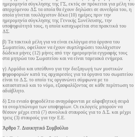
ημερομηνία σύγκλησης της ΓΣ, εκτός αν πρόκειται για μέλη του
απερχόμενου ΔΣ τα οποία θα έχουν δηλώσει σε συνεδρία του, η
οποία γίνεται τουλάχιστον δέκα (10) ημέρες πριν την
ημερομηνία σύγκλησης της Γενικής Συνέλευσης, την
υποψηφιότητά τους, η οποία καταχωρείται στα πρακτικά του
ΔΣ.
β) Τα τακτικά μέλη για να είναι εκλόγιμα στα όργανα του
Σωματείου, οφείλουν να έχουν συμπληρώσει τουλάχιστον
δώδεκα μήνες (12) μήνες από την ημερομηνία εγγραφής τους
στα μητρώα του Σωματείου και να είναι ταμειακά ενήμερα.
γ) Αρμόδιο και υπεύθυνο για την διεξαγωγή των μυστικών
ψηφοφοριών κατά τις αρχαιρεσίες για τα όργανα του σωματείου
είναι το Δ.Σ. το οποίο τις οργανώνει σύμφωνα με το
καταστατικό και το νόμο, εξασφαλίζοντας σε κάθε περίπτωση το
αδιάβλητο.
δ) Στο ενιαίο ψηφοδέλτιο αναγράφονται με αλφαβητική σειρά
τα οvομ/επώvυμα των υποψηφίων. Οι εκλογείς μπορούν να
θέσουν μέχρι επτά (7) συνολικά σταυρούς για το Δ.Σ. και μέχρι
τρεις (3) σταυρούς για την Ε.Ε.
Άρθρο 7. Διοικητικό Συμβούλιο