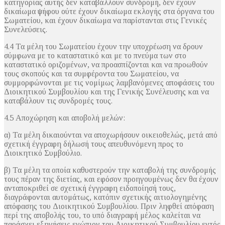
κατηγορίας αυτής δεν καταβάλλουν συνδρομή, δεν έχουν
δικαίωμα ψήφου ούτε έχουν δικαίωμα εκλογής στα όργανα του
Σωματείου, και έχουν δικαίωμα να παρίστανται στις Γενικές
Συνελεύσεις.
4.4 Τα μέλη του Σωματείου έχουν την υποχρέωση να δρουν
σύμφωνα με το καταστατικό και με το πνεύμα των στο
καταστατικό οριζομένων, να προασπίζονται και να προωθούν
τους σκοπούς και τα συμφέροντα του Σωματείου, να
συμμορφώνονται με τις νομίμως λαμβανόμενες αποφάσεις του
Διοικητικού Συμβουλίου και της Γενικής Συνέλευσης και να
καταβάλουν τις συνδρομές τους.
4.5 Αποχώρηση και αποβολή μελών:
α) Τα μέλη δικαιούνται να αποχωρήσουν οικειοθελώς, μετά από
σχετική έγγραφη δήλωσή τους απευθυνόμενη προς το
Διοικητικό Συμβούλιο.
β) Τα μέλη τα οποία καθυστερούν την καταβολή της συνδρομής
τους πέραν της διετίας, και εφόσον προηγουμένως δεν θα έχουν
ανταποκριθεί σε σχετική έγγραφη ειδοποίησή τους,
διαγράφονται αυτομάτως, κατόπιν σχετικής αιτιολογημένης
απόφασης του Διοικητικού Συμβουλίου. Πριν ληφθεί απόφαση
περί της αποβολής του, το υπό διαγραφή μέλος καλείται να
παράσχει εξηγήσεις ενώπιον του Διοικητικού Συμβουλίου εντός