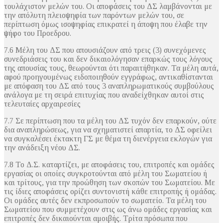
τουλάχιστον μελών του. Οι αποφάσεις του ΔΣ λαμβάνονται με
την απόλυτη πλειοψηφία των παρόντων μελών του, σε
περίπτωση όμως ισοψηφίας επικρατεί η άποψη που έλαβε την
ψήφο του Προεδρου.
7.6 Μέλη του ΔΣ που απουσιάζουν από τρεις (3) συνεχόμενες
συνεδριάσεις του και δεν δικαιολόγησαν επαρκώς τους λόγους
της απουσίας τους, θεωρούνται ότι παραιτήθηκαν. Τα μέλη αυτά,
αφού προηγουμένως ειδοποιηθούν εγγράφως, αντικαθίστανται
με απόφαση του ΔΣ από τους 3 αναπληρωματικούς συμβούλους
ανάλογα με τη σειρά επιτυχίας που αναδείχθηκαν αυτοί στις
τελευταίες αρχαιρεσίες
7.7 Σε περίπτωση που τα μέλη του ΔΣ τυχόν δεν επαρκούν, ούτε
δια αναπληρώσεως, για να σχηματιστεί απαρτία, το ΔΣ οφείλει
να συγκαλέσει έκτακτη ΓΣ με θέμα τη διενέργεια εκλογών για
την ανάδειξη νέου ΔΣ.
7.8 Το Δ.Σ. καταρτίζει, με αποφάσεις του, επιτροπές και ομάδες
εργασίας οι οποίες συγκροτούνται από μέλη του Σωματείου ή
και τρίτους, για την προώθηση των σκοπών του Σωματείου. Με
τις ίδιες αποφάσεις ορίζει συντονιστή κάθε επιτροπής ή ομάδας.
Οι ομάδες αυτές δεν εκπροσωπούν το σωματείο. Τα μέλη του
Σωματείου που συμμετέχουν στις ως άνω ομάδες εργασίας και
επιτροπές δεν δικαιούνται αμοιβής. Τρίτα πρόσωπα που