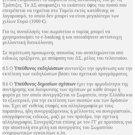
Τράπεζες. Το ΔΣ αποφασίζει το εκάστοτε ύψος του ποσού που
επιτρέπεται να τηρείται στο Ταμείο εκτός κατάθεσης σε
λογαριασμό, το οποίο δεν μπορεί να είναι μεγαλύτερο των
χιλίων Ευρώ (1000 €).
Για τις συναλλαγές του σωματείου ο ταμίας μπορεί να
χρησιμοποιήσει το e-banking ή και οποιαδήποτε αντίστοιχη
μελλοντική διευκόλυνση.
Σε περίπτωση προσωρινής απουσίας του αναπληρώνεται από
ειδικώς οριζόμενο, με απόφαση του ΔΣ, μέλος του τελευταίου.
8.5 Ο
Υπεύθυνος εκδηλώσεων
συντονίζει την οργάνωση και την
εκτέλεση των εκδηλώσεων βάσει του σχετικού προγράμματος.
8.6 Ο
Υπεύθυνος δημοσίων σχέσεων
έχει την αρμοδιότητα της
συντήρησης και διεύρυνσης των σχέσεων με κάθε άτομο ή
φορέα με τον οποίο συνεργάζεται το Σωματείο, στην Ελλάδα και
το εξωτερικό, για την εκτέλεση των σκοπών και των δράσεών
του. Έχει απ' ευθείας επαφές και αλληλογραφία με τους
παραπάνω, ήδη συνεργαζόμενους ή μέλλοντες να συνεργαστούν,
υπογράφοντας ειδικώς, μαζί με τον πρόεδρο, την σχετική
αλληλογραφία, Συνεργάζεται επίσης με τον ΓΓ με προτάσεις για
την αποστολή στα μέλη και συνεργάτες του Σωματείου
ενημερωτικών εγκυκλίων κ.λπ.