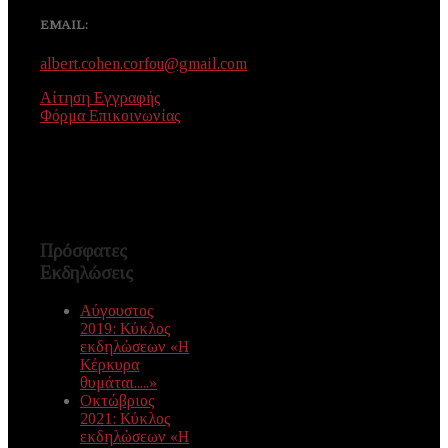
EMAIL:
albert.cohen.corfou@gmail.com
Αίτηση Εγγραφής
Φόρμα Επικοινωνίας
Πρόσφατες
Εκδηλώσεις
Αύγουστος
2019: Κύκλος
εκδηλώσεων «Η
Κέρκυρα
θυμάται.....»
Οκτώβριος
2021: Κύκλος
εκδηλώσεων «Η