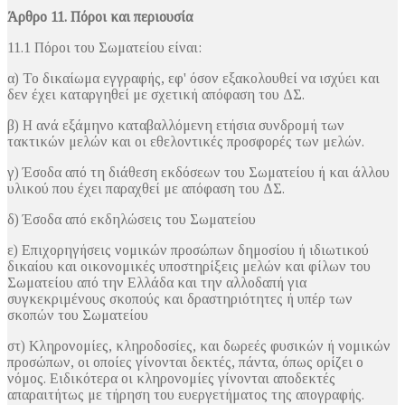
Άρθρο 11. Πόροι και περιουσία
11.1 Πόροι του Σωματείου είναι:
α) Το δικαίωμα εγγραφής, εφ' όσον εξακολουθεί να ισχύει και
δεν έχει καταργηθεί με σχετική απόφαση του ΔΣ.
β) Η ανά εξάμηνο καταβαλλόμενη ετήσια συνδρομή των
τακτικών μελών και οι εθελοντικές προσφορές των μελών.
γ) Έσοδα από τη διάθεση εκδόσεων του Σωματείου ή και άλλου
υλικού που έχει παραχθεί με απόφαση του ΔΣ.
δ) Έσοδα από εκδηλώσεις του Σωματείου
ε) Επιχορηγήσεις νομικών προσώπων δημοσίου ή ιδιωτικού
δικαίου και οικονομικές υποστηρίξεις μελών και φίλων του
Σωματείου από την Ελλάδα και την αλλοδαπή για
συγκεκριμένους σκοπούς και δραστηριότητες ή υπέρ των
σκοπών του Σωματείου
στ) Κληρονομίες, κληροδοσίες, και δωρεές φυσικών ή νομικών
προσώπων, οι οποίες γίνονται δεκτές, πάντα, όπως ορίζει ο
νόμος. Ειδικότερα οι κληρονομίες γίνονται αποδεκτές
απαραιτήτως με τήρηση του ευεργετήματος της απογραφής.