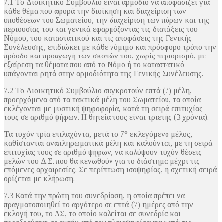
7.1 Το Διοικητικό Συμβούλιο είναι αρμόδιο να αποφασίζει για
κάθε θέμα που αφορά την διοίκηση και διαχείριση των
υποθέσεων του Σωματείου, την διαχείριση των πόρων και της
περιουσίας του και γενικά εφαρμόζοντας τις διατάξεις του
Νόμου, του καταστατικού και τις αποφάσεις της Γενικής
Συνέλευσης, επιδιώκει με κάθε νόμιμο και πρόσφορο τρόπο την
πρόοδο και προαγωγή των σκοπών του, χωρίς περιορισμό, με
εξαίρεση τα θέματα που από το Νόμο ή το καταστατικό
υπάγονται ρητά στην αρμοδιότητα της Γενικής Συνέλευσης.
7.2 Το Διοικητικό Συμβούλιο συγκροτούν επτά (7) μέλη,
προερχόμενα από τα τακτικά μέλη του Σωματείου, τα οποία
εκλέγονται με μυστική ψηφοφορία, κατά τη σειρά επιτυχίας
τους σε αριθμό ψήφων. Η θητεία τους είναι τριετής (3 χρόνια).
Τα τυχόν τρία επιλαχόντα, μετά το 7° εκλεγόμενο μέλος,
καθίστανται αναπληρωματικά μέλη και καλούνται, με τη σειρά
επιτυχίας τους σε αριθμό ψήφων, να καλύψουν τυχόν θέσεις
μελών του Δ.Σ. που θα κενωθούν για το διάστημα μέχρι τις
επόμενες αρχαιρεσίες. Σε περίπτωση ισοψηφίας, η σχετική σειρά
ορίζεται με κλήρωση.
7.3 Κατά την πρώτη του συνεδρίαση, η οποία πρέπει να
πραγματοποιηθεί το αργότερο σε επτά (7) ημέρες από την
εκλογή του, το ΔΣ, το οποίο καλείται σε συνεδρία και