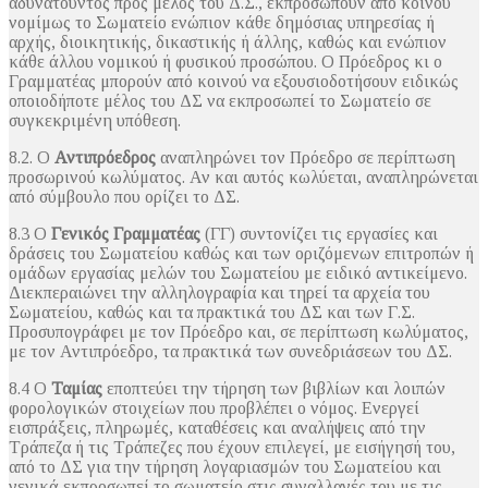
αδυνατούντος προς μέλος του Δ.Σ., εκπροσωπούν από κοινού
νομίμως το Σωματείο ενώπιον κάθε δημόσιας υπηρεσίας ή
αρχής, διοικητικής, δικαστικής ή άλλης, καθώς και ενώπιον
κάθε άλλου νομικού ή φυσικού προσώπου. Ο Πρόεδρος κι ο
Γραμματέας μπορούν από κοινού να εξουσιοδοτήσουν ειδικώς
οποιοδήποτε μέλος του ΔΣ να εκπροσωπεί το Σωματείο σε
συγκεκριμένη υπόθεση.
8.2. Ο
Αντιπρόεδρος
αναπληρώνει τον Πρόεδρο σε περίπτωση
προσωρινού κωλύματος. Αν και αυτός κωλύεται, αναπληρώνεται
από σύμβουλο που ορίζει το ΔΣ.
8.3 Ο
Γενικός Γραμματέας
(ΓΓ) συντονίζει τις εργασίες και
δράσεις του Σωματείου καθώς και των οριζόμενων επιτροπών ή
ομάδων εργασίας μελών του Σωματείου με ειδικό αντικείμενο.
Διεκπεραιώνει την αλληλογραφία και τηρεί τα αρχεία του
Σωματείου, καθώς και τα πρακτικά του ΔΣ και των Γ.Σ.
Προσυπογράφει με τον Πρόεδρο και, σε περίπτωση κωλύματος,
με τον Αντιπρόεδρο, τα πρακτικά των συνεδριάσεων του ΔΣ.
8.4 Ο
Ταμίας
εποπτεύει την τήρηση των βιβλίων και λοιπών
φορολογικών στοιχείων που προβλέπει ο νόμος. Ενεργεί
εισπράξεις, πληρωμές, καταθέσεις και αναλήψεις από την
Τράπεζα ή τις Τράπεζες που έχουν επιλεγεί, με εισήγησή του,
από το ΔΣ για την τήρηση λογαριασμών του Σωματείου και
γενικά εκπροσωπεί το σωματείο στις συναλλαγές του με τις