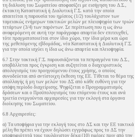
τη διάλυση του Σωματείου αποφασίζει με εισήγηση του Δ.Σ.,
έκτακτη Καταστατική ή Διαλυτική Γ.Σ. κατά την οποία
απαιτείται η παρουσία του ημίσεος (1/2) τουλάχιστον των
ταμειακώς ενήμερων τακτικών μελών με πλειοψηφία των τριών
τετάρτων (3/4) των παρόντων. Σε περίπτωση που η ως άνω
αναφερόμενη σε αυτή την παράγραφο απαρτία δεν επιτευχθεί,
τότε πραγματοποιείται στον ίδιο χώρο, την ίδια μέρα και ώρα
της μεθεπόμενης εβδομάδας, νέα Καταστατική ή Διαλυτική Γ.Σ.
για την οποία ισχύει η ίδια ως άνω απαρτία και πλειοψηφία.
6.7 Στην τακτική Γ.Σ. παρουσιάζονται τα πεπραγμένα του Δ.Σ.,
υποβάλλεται προς έγκριση και συζητείται ο διαχειριστικός
απολογισμός του προηγούμενου έτους χρήσης, ο οποίος
συνοδεύεται από αντίστοιχη έκθεση της ΕΕ. Τίθεται το θέμα της
απαλλαγής ή μη των μελών του ΔΣ από κάθε ευθύνη για την
υπόψη περίοδο διαχείρισης. Ψηφίζεται ο Προγραμματισμός
δράσεων και ο Προϋπολογισμός του επόμενου έτους και ανά
τριετία ενεργούνται αρχαιρεσίες για την εκλογή στα όργανα
διοίκησης του Σωματείου.
6.8 Αρχαιρεσίες:
α) Τα υποψήφια για την εκλογή τους στο ΔΣ και την ΕΕ τακτικά
μέλη θα πρέπει να έχουν δηλώσει εγγράφως προς το ΔΣ την
υποψηφιότητά τους τουλάχιστον δέκα (10) ημέρες πριν από την