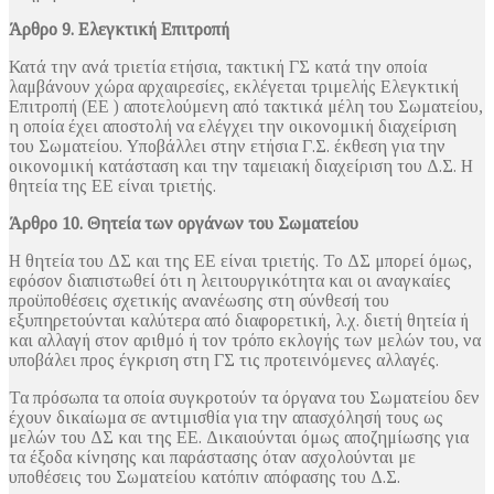
Άρθρο 9. Ελεγκτική Επιτροπή
Κατά την ανά τριετία ετήσια, τακτική ΓΣ κατά την οποία
λαμβάνουν χώρα αρχαιρεσίες, εκλέγεται τριμελής Ελεγκτική
Επιτροπή (ΕΕ ) αποτελούμενη από τακτικά μέλη του Σωματείου,
η οποία έχει αποστολή να ελέγχει την οικονομική διαχείριση
του Σωματείου. Υποβάλλει στην ετήσια Γ.Σ. έκθεση για την
οικονομική κατάσταση και την ταμειακή διαχείριση του Δ.Σ. Η
θητεία της ΕΕ είναι τριετής.
Άρθρο 10. Θητεία των οργάνων του Σωματείου
Η θητεία του ΔΣ και της ΕΕ είναι τριετής. Το ΔΣ μπορεί όμως,
εφόσον διαπιστωθεί ότι η λειτουργικότητα και οι αναγκαίες
προϋποθέσεις σχετικής ανανέωσης στη σύνθεσή του
εξυπηρετούνται καλύτερα από διαφορετική, λ.χ. διετή θητεία ή
και αλλαγή στον αριθμό ή τον τρόπο εκλογής των μελών του, να
υποβάλει προς έγκριση στη ΓΣ τις προτεινόμενες αλλαγές.
Τα πρόσωπα τα οποία συγκροτούν τα όργανα του Σωματείου δεν
έχουν δικαίωμα σε αντιμισθία για την απασχόλησή τους ως
μελών του ΔΣ και της ΕΕ. Δικαιούνται όμως αποζημίωσης για
τα έξοδα κίνησης και παράστασης όταν ασχολούνται με
υποθέσεις του Σωματείου κατόπιν απόφασης του Δ.Σ.