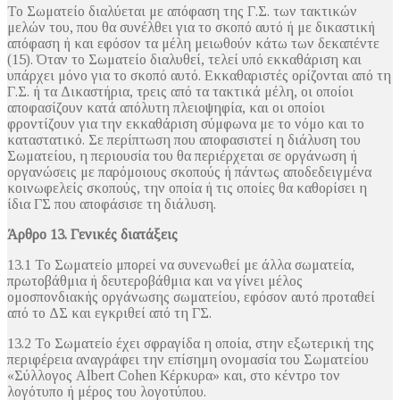
Το Σωματείο διαλύεται με απόφαση της Γ.Σ. των τακτικών
μελών του, που θα συνέλθει για το σκοπό αυτό ή με δικαστική
απόφαση ή και εφόσον τα μέλη μειωθούν κάτω των δεκαπέντε
(15). Όταν το Σωματείο διαλυθεί, τελεί υπό εκκαθάριση και
υπάρχει μόνο για το σκοπό αυτό. Εκκαθαριστές ορίζονται από τη
Γ.Σ. ή τα Δικαστήρια, τρεις από τα τακτικά μέλη, οι οποίοι
αποφασίζουν κατά απόλυτη πλειοψηφία, και οι οποίοι
φροντίζουν για την εκκαθάριση σύμφωνα με το νόμο και το
καταστατικό. Σε περίπτωση που αποφασιστεί η διάλυση του
Σωματείου, η περιουσία του θα περιέρχεται σε οργάνωση ή
οργανώσεις με παρόμοιους σκοπούς ή πάντως αποδεδειγμένα
κοινωφελείς σκοπούς, την οποία ή τις οποίες θα καθορίσει η
ίδια ΓΣ που αποφάσισε τη διάλυση.
Άρθρο 13. Γενικές διατάξεις
13.1 Το Σωματείο μπορεί να συνενωθεί με άλλα σωματεία,
πρωτοβάθμια ή δευτεροβάθμια και να γίνει μέλος
ομοσπονδιακής οργάνωσης σωματείου, εφόσον αυτό προταθεί
από το ΔΣ και εγκριθεί από τη ΓΣ.
13.2 Το Σωματείο έχει σφραγίδα η οποία, στην εξωτερική της
περιφέρεια αναγράφει την επίσημη ονομασία του Σωματείου
«Σύλλογος Albert Cohen Κέρκυρα» και, στο κέντρο τον
λογότυπο ή μέρος του λογοτύπου.