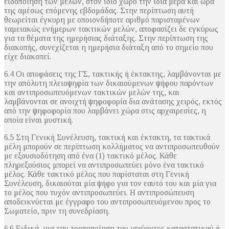
ειδοποίηση των μελών, στον ίδιο χώρο την ίδια μέρα και ώρα
της αμέσως επόμενης εβδομάδας. Στην περίπτωση αυτή
θεωρείται έγκυρη με οποιονδήποτε αριθμό παρισταμένων
ταμειακώς ενήμερων τακτικών μελών, αποφασίζει δε εγκύρως
για τα θέματα της ημερήσιας διάταξης. Στην περίπτωση της
διακοπής, συνεχίζεται η ημερήσια διάταξη από το σημείο που
είχε διακοπεί.
6.4 Οι αποφάσεις της ΓΣ, τακτικής ή έκτακτης, λαμβάνονται με
την απόλυτη πλειοψηφία των δικαιούμενων ψήφου παρόντων
και αντιπροσωπευόμενων τακτικών μελών της, και
λαμβάνονται σε ανοιχτή ψηφοφορία δια ανάτασης χειρός, εκτός
από την ψηφοφορία που λαμβάνει χώρα στις αρχαιρεσίες, η
οποία είναι μυστική.
6.5 Στη Γενική Συνέλευση, τακτική και έκτακτη, τα τακτικά
μέλη μπορούν σε περίπτωση κολλήματος να αντιπροσωπευθούν
με εξουσιοδότηση από ένα (1) τακτικό μέλος. Κάθε
πληρεξούσιος μπορεί να αντιπροσωπεύει μόνο ένα τακτικό
μέλος. Κάθε τακτικό μέλος που παρίσταται στη Γενική
Συνέλευση, δικαιούται μία ψήφο για τον εαυτό του και μία για
το μέλος που τυχόν αντιπροσωπεύει. Η αντιπροσώπευση
αποδεικνύεται με έγγραφο του αντιπροσωπευόμενου προς το
Σωματείο, πριν τη συνεδρίαση.
6.6 Ειδικά, για την τροποποίηση του ισχύοντος καταστατικού ή