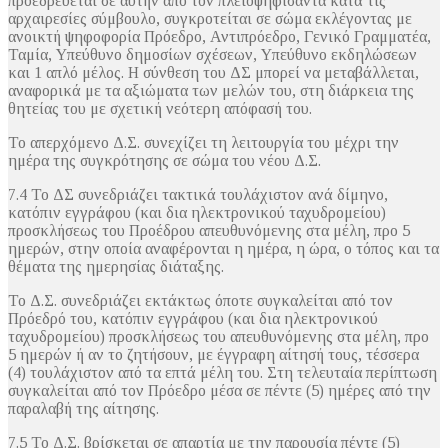
προεδρεύεται σε αυτήν από τον πλειοψηφίσαντα κατά τις
αρχαιρεσίες σύμβουλο, συγκροτείται σε σώμα εκλέγοντας με
ανοικτή ψηφοφορία Πρόεδρο, Αντιπρόεδρο, Γενικό Γραμματέα,
Ταμία, Υπεύθυνο δημοσίων σχέσεων, Υπεύθυνο εκδηλώσεων
και 1 απλό μέλος. Η σύνθεση του ΔΣ μπορεί να μεταβάλλεται,
αναφορικά με τα αξιώματα των μελών του, στη διάρκεια της
θητείας του με σχετική νεότερη απόφασή του.
Το απερχόμενο Δ.Σ. συνεχίζει τη λειτουργία του μέχρι την
ημέρα της συγκρότησης σε σώμα του νέου Δ.Σ.
7.4 Το ΔΣ συνεδριάζει τακτικά τουλάχιστον ανά δίμηνο,
κατόπιν εγγράφου (και δια ηλεκτρονικού ταχυδρομείου)
προσκλήσεως του Προέδρου απευθυνόμενης στα μέλη, προ 5
ημερών, στην οποία αναφέρονται η ημέρα, η ώρα, ο τόπος και τα
θέματα της ημερησίας διάταξης.
Το Δ.Σ. συνεδριάζει εκτάκτως όποτε συγκαλείται από τον
Πρόεδρό του, κατόπιν εγγράφου (και δια ηλεκτρονικού
ταχυδρομείου) προσκλήσεως του απευθυνόμενης στα μέλη, προ
5 ημερών ή αν το ζητήσουν, με έγγραφη αίτησή τους, τέσσερα
(4) τουλάχιστον από τα επτά μέλη του. Στη τελευταία περίπτωση
συγκαλείται από τον Πρόεδρο μέσα σε πέντε (5) ημέρες από την
παραλαβή της αίτησης.
7.5 Το Δ.Σ. βρίσκεται σε απαρτία με την παρουσία πέντε (5)