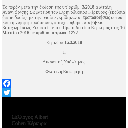
Το παρόν μετά την έκδοση της υπ' αριθμ.
3/2018
Διάταξη
Αναγνώρισης Σωματείου του Ειρηνοδικείου Κέρκυρας (εκούσια
δικαιοδοσία), με την οποία εγκρίθηκαν οι
τροποποιήσεις
αυτού
και τη νόμιμη προδικασία, καταχωρήθηκε στο βιβλίο
Καταχωρήσεως Σωματείων του Πρωτοδικείου Κέρκυρας στις
16
Μαρτίου 2018
με
αριθμό μητρώου 1272
.
Κέρκυρα
16.3.2018
Η
Δικαστική Υπάλληλος
Φωτεινή Κατωμέρη
Facebook
Twitter
Σύλλογος Albert
Cohen Κέρκυρα