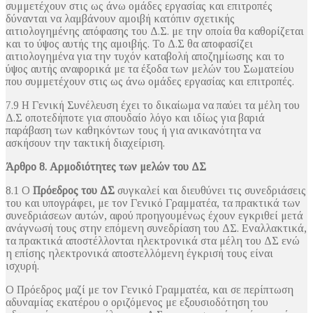
συμμετέχουν στις ως άνω ομάδες εργασίας και επιτροπές
δύνανται να λαμβάνουν αμοιβή κατόπιν σχετικής
αιτιολογημένης απόφασης του Δ.Σ. με την οποία θα καθορίζεται
και το ύψος αυτής της αμοιβής. Το Δ.Σ θα αποφασίζει
αιτιολογημένα για την τυχόν καταβολή αποζημίωσης και το
ύψος αυτής αναφορικά με τα έξοδα των μελών του Σωματείου
που συμμετέχουν στις ως άνω ομάδες εργασίας και επιτροπές.
7.9 Η Γενική Συνέλευση έχει το δικαίωμα να παύει τα μέλη του
Δ.Σ οποτεδήποτε για σπουδαίο λόγο και ιδίως για βαριά
παράβαση των καθηκόντων τους ή για ανικανότητα να
ασκήσουν την τακτική διαχείριση.
Άρθρο 8. Αρμοδιότητες των μελών του ΔΣ
8.1 Ο
Πρόεδρος του ΔΣ
συγκαλεί και διευθύνει τις συνεδριάσεις
του και υπογράφει, με τον Γενικό Γραμματέα, τα πρακτικά των
συνεδριάσεων αυτών, αφού προηγουμένως έχουν εγκριθεί μετά
ανάγνωσή τους στην επόμενη συνεδρίαση του ΔΣ. Εναλλακτικά,
τα πρακτικά αποστέλλονται ηλεκτρονικά στα μέλη του ΔΣ ενώ
η επίσης ηλεκτρονικά αποστελλόμενη έγκρισή τους είναι
ισχυρή.
Ο Πρόεδρος μαζί με τον Γενικό Γραμματέα, και σε περίπτωση
αδυναμίας εκατέρου ο οριζόμενος με εξουσιοδότηση του